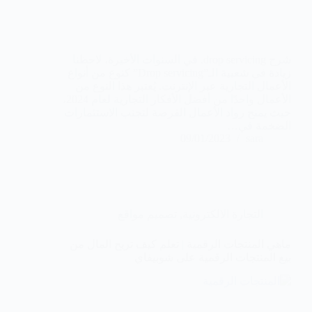
شرح drop servicing. في السنوات الأخيرة، لاحظنا
زيادة في شعبية الـ”Drop servicing” كنوع من أنواع
الأعمال التجارية عبر الإنترنت. يُعتبر هذا النوع من
الأعمال واحدًا من أفضل الأفكار التجارية لعام 2024،
حيث يمنح رواد الأعمال الفرصة لتجنب الاستثمارات
الضخمة في…
09/01/2023
sara
التجارة الالكترونية
,
تصميم مواقع
ماهي المنتجات الرقمية | تعلم كيف تربح المال من
بيع المنتجات الرقمية على شوبيفاي