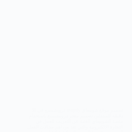
تصميم موقع شوبيفاي shopify دروبشيبينغ في 30
دقيقة للمبتدئين تصميم متجر دروبشيبينغ باستخدام
منصة الشوبيفاي الغنية عن التعريف للعمل في
التجارة الالكترونية والتي تعد من اهم مجالات العمل