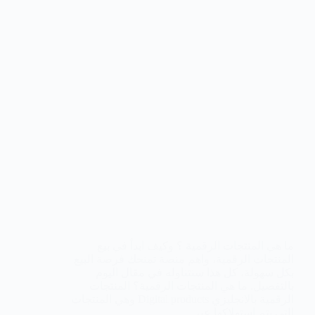
ما هي المنتجات الرقمية ؟ وكيف ابدأ في بيع
المنتجات الرقمية، واهم منصة تمنحك فرصة البيع
بكل سهولة، كل هذا سنتناوله في مقال اليوم
بالتفصيل. ما هي المنتجات الرقمية؟ المنتجات
الرقمية بالانجليزي Digital products وهي المنتجات
التي يتم استهلاكها عبر…