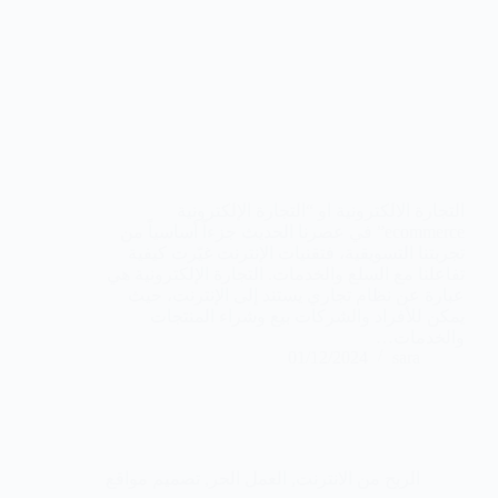
التجارة الالكترونية او “التجارة الإلكترونية
ecommerce” في عصرنا الحديث جزءاً أساسياً من
تجربتنا التسويقية، فتقنيات الإنترنت غيّرت كيفية
تفاعلنا مع السلع والخدمات. التجارة الإلكترونية هي
عبارة عن نظام تجاري يستند إلى الإنترنت، حيث
يمكن للأفراد والشركات بيع وشراء المنتجات
والخدمات…
01/12/2024
sara
الربح من الانترنت
,
العمل الحر
,
تصميم مواقع