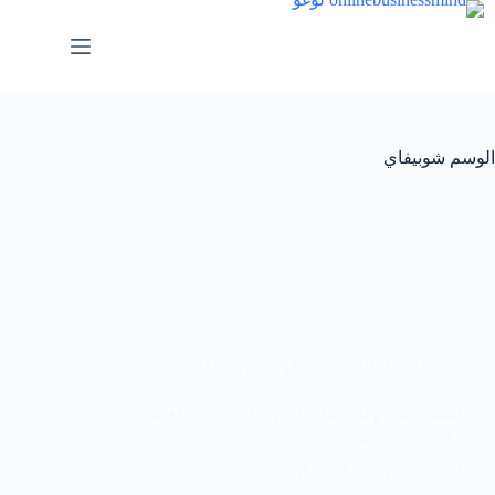
لتجاوز
لى
لمحتوى
الوسم
شوبيفاي
التجارة الالكترونية
,
تصميم مواقع
تصميم موقع شوبيفاي shopify دروبشيبينغ في 30
دقيقة للمبتدئين