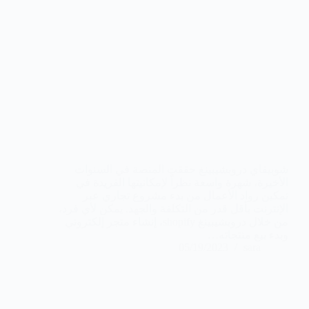
شوبيفاي دروبشيبينغ حققت المنصة في السنوات
الأخيرة، شهرة واسعة نظراً لإمكانيتها الفريدة في
تمكين رواد الأعمال من بدء مشروع تجاري عبر
الإنترنت بأقل قدر من التكلفة والجهد. يمكن لأي فرد،
من خلال دروبشيبينغ shopify، إنشاء متجر إلكتروني
وبدء بيع منتجاته…
05/19/2023
sara