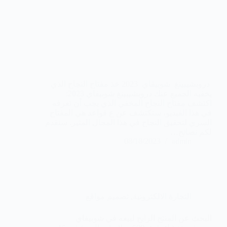
دروبشيبينغ شوبيفاي 2023 خذ مفتاح النجاح الذي
يخفيه الجميع عنك دروبشيبينغ شوبيفاي 2023:
اكتشف مفتاح النجاح المخفي الذي يجب أن تعرفه
في هذا الفيديو، ستكتشف عن ع قواعد هي المفتاح
السري لتحقيق النجاح في هذا المجال المثير. سنقدم
لكم نصائح…
08/18/2023
admin
التجارة الالكترونية
,
تصميم مواقع
البحث عن المنتج الرابح لبيعه في شوبيفاي