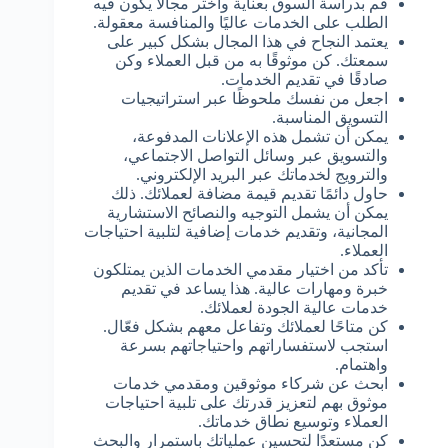
قم بدراسة السوق بعناية واختر مجالًا يكون فيه
الطلب على الخدمات عاليًا والمنافسة معقولة.
يعتمد النجاح في هذا المجال بشكل كبير على
سمعتك. كن موثوقًا به من قبل العملاء وكن
صادقًا في تقديم الخدمات.
اجعل من نفسك ملحوظًا عبر استراتيجيات
التسويق المناسبة.
يمكن أن تشمل هذه الإعلانات المدفوعة،
والتسويق عبر وسائل التواصل الاجتماعي،
والترويج لخدماتك عبر البريد الإلكتروني.
حاول دائمًا تقديم قيمة مضافة لعملائك. ذلك
يمكن أن يشمل التوجيه والنصائح الاستشارية
المجانية، وتقديم خدمات إضافية لتلبية احتياجات
العملاء.
تأكد من اختيار مقدمي الخدمات الذين يمتلكون
خبرة ومهارات عالية. هذا يساعد في تقديم
خدمات عالية الجودة لعملائك.
كن متاحًا لعملائك وتفاعل معهم بشكل فعّال.
استجب لاستفساراتهم واحتياجاتهم بسرعة
واهتمام.
ابحث عن شركاء موثوقين ومقدمي خدمات
موثوق بهم لتعزيز قدرتك على تلبية احتياجات
العملاء وتوسيع نطاق خدماتك.
كن مستعدًا لتحسين عملياتك باستمرار والبحث