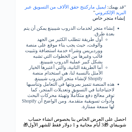
“قد يهمك:
ايميل ماركتنج حقق الألاف من التسويق عبر
البريد الإلكتروني
”
إنشاء متجر خاص
إنشاء متجر لخدمات الدروب شيبينغ يمكن أن يتم
بعدة طرق.
أول طريقة تتطلب الكثير من الجهد
والوقت، حيث يجب بناء موقع على منصة
ووردبريس وشراء خدمة استضافة وتثبيت
قالب وغيرها من الخطوات التي تشبه
بشكل كبير عملية الدروب شيبينغ.
أما الطريقة الثانية، والتي أعتبرها الخيار
الأمثل بالنسبة لنا، هي استخدام منصة
Shopify لإنشاء متجر الدروب شيبينغ.
هذه المنصة تتميز بمرونتها في التعامل وتناسبها
لاحتياجاتنا في التسويق وتعديلات المتجر، كما
توفر معالج دفع متكاملًا وتهيئة محركات البحث
وأدوات تسويقية متقدمة. ومن الواضح أن Shopify
لها سمعة ممتازة.
احصل على العرض الخاص بنا بخصوص انشاء حساب
شوبيفاي
🎁3 أيام مجانية و 1 دولار فقط للشهر الأول🎁