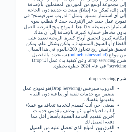
إلى مجموعة أوسع من الموردين المحتملين. بالإضافة
إلى ذلك، يُمكن بدء إطلاق منتجات جديدة دون الحاجة
إلى أي استثمار مسبق. يتمثل “الدروب سيرفيسنج” في
نموذج عمل جديد عبر الإنترنت، حيث لا يتطلب سوى
استثمارات بسيطة جدًا. هذا النموذج يتيح الفرصة للعمل
بدون مخاطر خسارة كبيرة، بالإضافة إلى أن هناك
إمكانية كبيرة لتحقيق أرباح كبيرة. الربحية تعتمد على
القطاع أو السوق المستهدف، ولكن بشكل عام، يمكن
تحقيق هوامش ربح تتجاوز 200٪.اليوم في هذا المقال
من موقع (
onlinebusinessmind
) سنتحدث بالتفصيل
شرح drop servicing. وعن كيفية بدء عمل الـ”Drop
servicing” في عام 2024 خطوة بخطوة.
شرح drop servicing
الدروب سيرفس (Drop Servicing)هو نموذج عمل
يتضمن بيع خدمات تقنية أو إبداعية دون القيام
بتقديمها بنفسك.
بمعنى آخر، أنت كمقدم للخدمة تتعاقد مع عملاء
لتلبية احتياجاتهم، ثم توظف مقدمي خدمات
آخرين لتقديم الخدمة الفعلية بأسعار أقل مما
دفعه العميل لك.
الفرق بين المبلغ الذي تحصل عليه من العميل