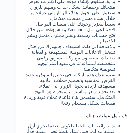
بدايةً، ستقوم بإنشاء موقع على الإنترنت لعرض
منتجاتك وخدماتك بشكل جذاب وملهم للزوار.
ستعمل على تحويل هؤلاء الزوار إلى عملاء من
خلال إنشاء مسار مبيعات متكامل.
ستبدأ بتعزيز وجودك على منصات التواصل
الاجتماعي مثل Facebook و Instagram من خلال
فتح حسابات رسمية ونشر محتوى متميز ومثير
للاهتمام.
بالإضافة إلى ذلك، استهداف جمهورك من خلال
تشغيل الاعلانات اليومية المستهدفة والفعالة.
بعد ذلك، ستتعاون مع وكالة تسويق رقمي
متخصصة لمساعدتنا في تنفيذ استراتيجية
تسويقية متكاملة.
ستساعدك هذه الوكالة في تحليل السوق وتحديد
الفرص المناسبة وتصميم حملات إعلانية
مستهدفة لزيادة تحويل الزوار إلى عملاء.
بعد تحديد سعر مناسب. باستخدام هذا النهج
المتكامل، ستضمن بناء قاعدة عملاء قوية وزيادة
مبيعاتك بشكل مستدام وفعال.
قم بأول عملية بيع لك
بداية رائعة تلك اللحظة الأولى عندما تجري أول
عملية بيع لك، فهي تمثل نقطة تحول مهمة جداً.