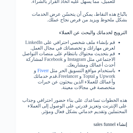
للعميل، مما يسهل عليه اتخاذ القرار بالشراء.
باتّباع هذه النقاط، يمكن أن يتحسّن عرض الخدمات
بشكل ملحوظ ويزيد من فرص نجاح عملك.
الترويج لخدماتك والبحث عن العملاء
قم بإنشاء ملف شخصي احترافي على LinkedIn
لعرض مهاراتك و تخصصاتك في مجال العمل.
قم بتحديث محتواك بانتظام على منصات التواصل
الاجتماعي مثل Instagram و Facebook لمشاركة
أحدث أعمالك ومشاريعك.
باستخدام مواقع التسويق الحر مثل
Fiverr
و
Upwork و Toptal و Freelancer،قدم خدماتك
وأعمالك للعملاء الذين يبحثون عن خبرات
متخصصة في مجالات معينة.
هذه الخطوات تساعدك على بناء حضور احترافي وجذاب
على الإنترنت وتعزيز قدرتي على الوصول إلى العملاء
المحتملين وتقديم خدماتي بشكل فعال ومؤثر.
إنشاء sales funnel