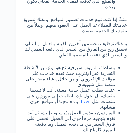
والمبلغ الذي تدفعه لمقدم الخدمة الفعلي يكون
ربحك.
مثلاً، إذا كنت تبيع خدمات تصميم المواقع، يمكنك تسويق
خدماتك للعملاء ثم العمل على العقود معهم، وبدلاً من
تنفيذ تلك الخدمة بنفسك.
يمكنك توظيف مصممين آخرين للقيام بالعمل، وبالتالي
تحقيق ربح من الفارق بين السعر الذي دفعه العميل لك
و السعر الذي دفعته للمصمم الفعلي.
ببساطة، الدروب سيرفيسنج هو نوع من الأنشطة
التجارية عبر الإنترنت حيث تقدم خدمات على
موقعك الإلكتروني أو من خلال إنشاء متجر على
منصة مثل شوبيفاي.
عندما يطلب عميل خدمة معينة، أنت لا تنفذها
بنفسك، بل تحول تلك الطلبات إلى موردين على
منصات مثل
fiverr
أو Upwork أو مواقع أخرى
مشابهة.
الموردون ينفذون العمل ويُرسلونه إليك، ثم أنت
تقوم بتوجيه مرة أخرى إلى العميل. تحصل على
فارق السعر بين ما دفعه العميل وما دفعته
للمورد كأرباح لك.