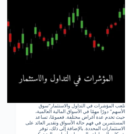
تلعب المؤشرات في التداول والاستثمار”سوق
الأسهم” دورًا مهمًا في الأسواق المالية العالمية،
حيث تخدم عدة أغراض مختلفة. فعمومًا، تساعد
المستثمرين في فهم حالة الأسواق وتقدير العائد على
الاستثمارات المحددة. بالإضافة إلى ذلك، توفر