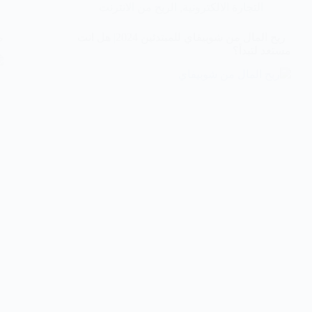
التجارة الالكترونية
,
الربح من الانترنت
ربح المال من شوبيفاي للمبتدئين 2024| هل انت
م
مستعد لتبدأ؟