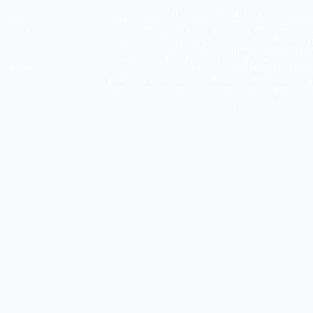
واصفات هامة للمنتج المثالي للدروبشيبنغ هناك
كيفية 
لعديد من المواصفات الهامة للمنتج المثالي
في بدء
لدروبشيبنغ يجب أن تأخذها بالحسبان أصبح كسب
جديدة 
لمال عن طريق الدروبشيبنغ أكبر وأكثر شعبية
تبدأ؟ 
نموذج للأعمال التجارية عبر الإنترنت.
مبتدأ 
لدروبشيبنغ يعني ببساطة أنه عندما يقوم العميل
تقديم طلب…
06/06/2019
admin