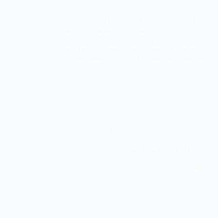
م
كل ما يهمك عن طرق ربح المال من شوبيفاي ،
ا
كيف افتح متجر الكتروني في شوبيفاي؟ وكيف ابيع
ل
على شوبيفاي؟ والعديد من الأسئلة سنجيب عنها
ا
بالتفصيل في مقال اليوم. كيفية ربح المال من
ك
شوبيفاي شوبيفاي Shopify اكثر منصة مربحة
ا
في…
ب
08/05/2022
sabrine
الربح من الانترنت
,
امازون اف بي اي
امازون و الربح من الانترنت