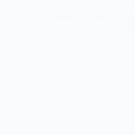
الدروبشيبنغ
,
الربح من الانترنت
واصفات هامة للمنتج المثالي للدروبشيبنغ
كيفية ب