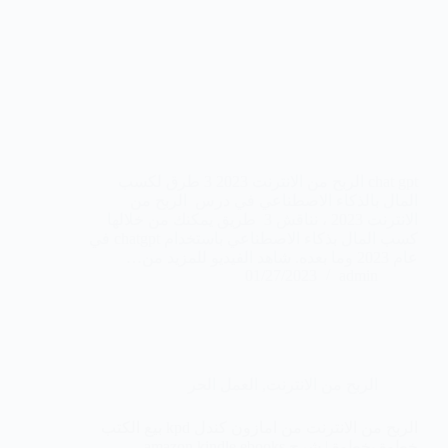
chat gpt الربح من الانترنت 2023 3 طرق لكسب
المال بالذكاء الاصطناعي في درس الربح من
الانترنت 2023 ، نناقش 3 طريق يمكنك من خلالها
كسب المال بذكاء الاصطناعي باستخدام chatgpt في
عام 2023 وما بعده. شاهد الفيديو للمزيد من…
01/27/2023
admin
الربح من الانترنت
,
العمل الحر
الربح من الانترنت من امازون كندل kpd بيع الكتب
خطوة بخطوة | شرح amazon kindle ebooks