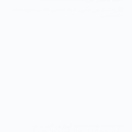
amazon kindle ebooks kpd الربح من الانترنت من
امازون كندل امازون كيندل كيف تحقق دخل سلبي