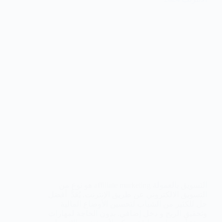
التسويق بالعمولة affiliate marketing هو نوع من
التسويق الالكتروني عن طريق الإنترنت. يُعَدُّ أفضل
حل للكثير من الشباب لتحسين الأوضاع المالية
وتحقيق الربح و دخل إضافي. بدون الحاجة لمهارات