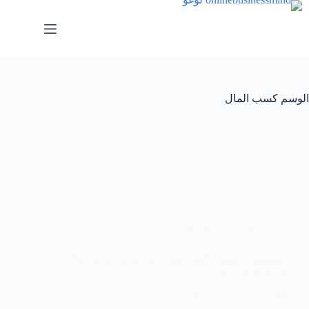
لتجاوز
لى
لمحتوى
الوسم
كسب المال
التسويق بالعمولة
التسويق بالعمولة للمبتدئين: دليل شامل لربح المال
من الانترنت 2024