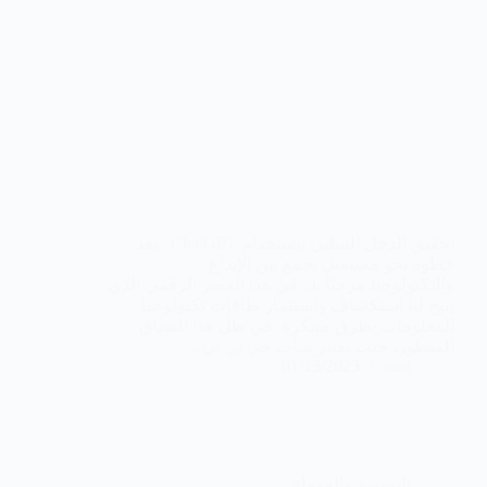
تحقيق الدخل السلبي باستخدام ChatGPT . يعد
خطوة نحو مستقبل يجمع بين الإبداع
والتكنولوجيا.مرحبًا بك في هذا العصر الرقمي الذي
يتيح لنا استكشاف واستثمار طاقات تكنولوجيا
المعلومات بطرق مبتكرة. في ظل هذا السياق
المتطور، حيث يعتبر شات جي بي تي…
01/13/2023
sara
التسويق بالعمولة