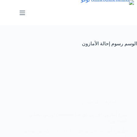
لتجاوز
لى
لمحتوى
الوسم
رسوم إحالة الأمازون
امازون اف بي اي
شرح أمازون اف بي اي amazon fba (كورس مجاني
للمبتدئين)