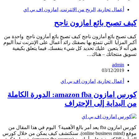
أعمال تجارية
,
الربح من الانترنت
,
امازون اف بي اي
كيف تصبح بائع امازون ناجح
كيف تصبح بائع أمازون ناجح كيف تصبح بائع أمازون ناجح واحدة من
أكبر المزايا التي تتمتع بها بصفتك رائد أعمال على الإنترنت تبدأ اليوم
هي أنه لا يتعين عليك تحديد كل شيء بنفسك. فيما يتعلق بكيفية
تسويق منتجاتك – هناك…
admin
03/12/2019
أعمال تجارية
,
امازون اف بي اي
كورس امازون amazon fba: الدورة الكاملة
من البداية إلى الإحتراف
كورس امازون fba يعد أمر بالغ الأهمية؟ اليوم في هذا المقال من
موقع (online business mind). سنكتشف كيف يمكن من خلال كورس