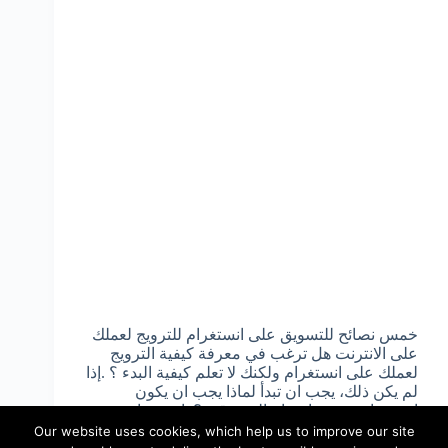
خمس نصائح للتسويق على انستغرام للترويج لعملك
على الانترنت هل ترغب في معرفة كيفية الترويج
لعملك على انستغرام ولكنك لا تعلم كيفية البدء ؟ .إذا
لم يكن ذلك، يجب ان تبدأ لماذا يجب ان يكون
انستغرام موضع اهتمام المسوقين؟ .انستغرام…
05/05/2020
admin
Our website uses cookies, which help us to improve our site