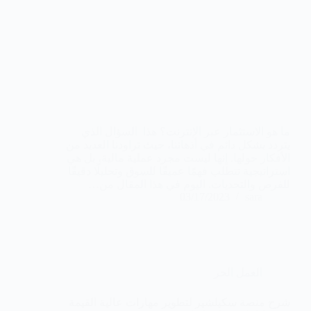
ما هو الاستثمار عبر الإنترنت؟ هذا السؤال الذي
يتردد بشكل دائم في أذهاننا، حيث تراودنا العديد من
الأفكار حولها. إنها ليست مجرد عملية مالية، بل هي
استراتيجية تتطلب فهمًا عميقًا للسوق وتحليلًا دقيقًا
للفرص والتحديات. اليوم في هذا المقال من…
03/17/2023
sara
العمل الحر
شرح منصة سكيلشير لتطوير مهارات عالية القيمة