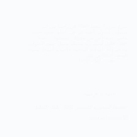
شرح ايتورو؟ منصة eToro هي واحدة من أبرز
منصات التداول الاجتماعي في العالم، حيث تجذب
ملايين المتداولين من مختلف المستويات. تُقدم
eToro حلول استثمارية شاملة تشمل جميع الأصول،
بما في ذلك العملات الرقمية. للأسف، يُستغل سمعة
المنصة أحيانًا من قِبل…
07/29/2022
sara
العملات الرقمية
binance السعودية للمبتدئين 2024 | دليلك الشامل