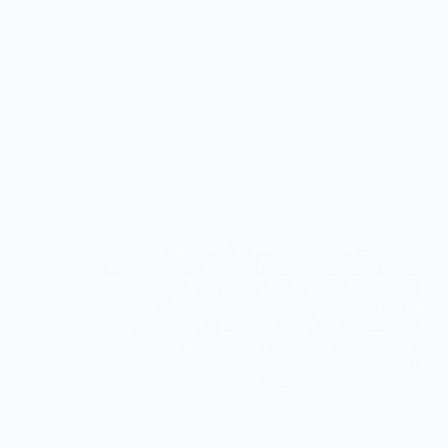
كيف افتح محفظة استثمارية؟ وما هي افضل
محفظه استثماريه؟ ستتعلم معنا كيفية بناء محفظة
استثمارية ناجحة وإدارتها وتحقيق أهدافك الاستثمارية
بطريقة متوازنة ومتنوعة. ماهي المحفظة
الاستثمارية؟ قبل الاجابة عن سؤال كيف افتح
محفظة استثمارية؟ لنتعرف اولا عن مفهوم
المحفظة الاستثمارية.…
02/17/2023
sabrine