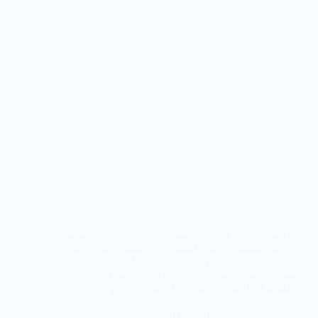
كل ماتريد معرفته عن السعودية binance ، هل منصة
بينانس مسموحه في السعوديه؟ وماهي البنوك التي
تدعمها، وكيفية الشراء من منصة الباينانس وكيفية
سحب الاموال. سنجيب عن كل هذه الأسئلة
بالتفصيل بالصور و الفيديو التوضيحي، تابع معنا. من
هي باينانس…
03/03/2022
sabrine