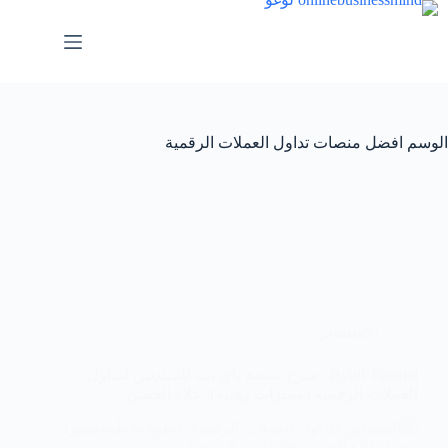
لتجاوز
لى
لمحتوى
الوسم
افضل منصات تداول العملات الرقمية
الاستثمار
Bybit Tutorial : شرح منصة باي بت للمبتدئين لتداول
العملات الرقمية (مميزات رهيبة)| علاء الحسن