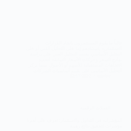
غالباً ما يقوم المستثمرون باتخاذ القرارات
الاستثمارية باستنادهم إما على التحليل الفني أو على
التحليل الأساسي. يعتمد التحليل الفني على دراسة
نماذج السعر وحركات الأسعار السابقة لتحديد
الاتجاهات المستقبلية للأسهم أو الأصول. بينما يركز
التحليل الأساسي على تقييم أساسيات الشركات…
02/17/2022
sabrine
العملات الرقمية
المؤشرات في التداول والاستثمار: تعرف على أهم 3
مؤشرات لتحقيق نتائج رهيبة