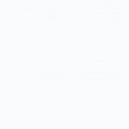
من خلال كورسات اونلاين هل تبحث عن طوير
مهاراتك للحصول على دخل أعلى بالرغم أن ميزانيتك
ضعيفة أو ربما ليس لديك ميزانية؟ لاتقلق أنا هنا
لدعمك بهذا الدرس نتحدث عن Skillshare أحد
أهم…
02/24/2023
admin
الاستثمار
كيف افتح محفظة استثمارية؟ تعلم فنون بناء
محفظة متنوعة ومتوازنة| شرح منصة إتورو