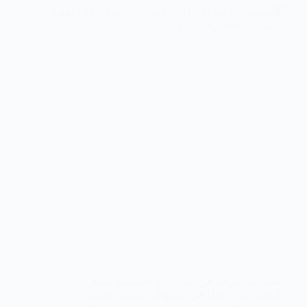
تلعب المؤشرات في التداول والاستثمار”سوق
الأسهم” دورًا مهمًا في الأسواق المالية العالمية،