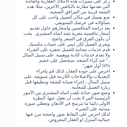
ركز على مميزات هذه الأملاك العقارية والفائدة
التي تقدمها مقارنة بالبائعين الآخرين، مثلا: هذه
الشقة قريبة من المرافق الصحية.
ضع نفسك في مكان العميل واجب على كل
تساؤلاته في عرضك التسويقي.
بعد دراسة المنافسين واسعارهم حاول تقديم
أسعار تنافسية مغرية تشد انتباه المشتري. يجب
أن يكون الفرق في السعر واضح،
ويغري العميل لكن ليس على حساب مكسبك.
قدم خدمات مجانية للعميل تحفزه على الشراء
ولا تقدم خدمات كاذبة ووهمية. على سبيل المثال
، “عند كراء الشقة، ستحصل على خصم
50% أول شهر”.
احرص على جودة العقار، لذلك قم بإجراء
التعديلات والاصلاحات اللازمة قبل تسويقه. على
سبيل المثال ، إجراء صيانة للشقة وتنظيفها قبل
زيارة العميل للمعاينة.
وضع صور جذابة تلفت انتباه المشتري من الأمور
الرئيسية التي لا يجب أن تغفل عنها. النظرة
الاولى دائما ما تترسخ في الأذهان وتعطي صورة
مبدئية على الشيء.
لذلك احرص على التقاط صور واضحة تبرز فيها
جمالية المنزل او العقار المعروض.