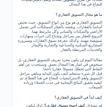
للنجاح في هذا المجال.
ما هو مجال التسويق العقاري؟
التسويق العقاري هو نوع من انواع التسويق، حيث يختص
أساسا بالعقارات. ونقصد بالعقار الممتلكات التي تشمل
الأراضي والسكنات والمباني وكل مايرتبط بهما.
الترويج للعقار يمر بمراحل ويحتاج إلى خبرات ومهارات
تسويقية مهمة. وكذلك معرفة بسوق العقارات وسيرورة
المشاريع السكنية والصناعية والتجارية والإيجار
والخدمات المرتبطة بالعقار.
مقالنا اليوم لن يكون مجرد تعريف للتسويق العقاري، بل
سنخوض في غمار هذا المجال بعمق. وسنتحدث عن أهم
النقاط التي تجعلك مسوقا عقاريا ناجحا.
قبل كل شيء
ستتعلم كيف تكون البداية وماهي مراحل
التسويق وأهم الاستراتيجيات للنجاح في هذا القطاع. ثم
كيفية تحقيق النتائج الإيجابية في جذب العملاء وزيادة
المبيعات.
كيف ابدأ في التسويق العقاري؟
قد تتساءل
كيف اصبح مسوق عقاري؟.
اولا
،
لتكون