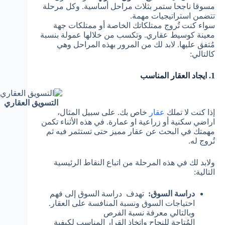
مسوقا ناجحا ستمر بثلاث مراحل أساسية. وكل مرحلة
تتضمن استراتيجيات مهمة.
سواء كنت تُروج ممتلكاتك الخاصة أو ممتلكات جهة
معينة كوسيط عقاري. وتكسب من خلالها عمولة بنسبة
مُتفق عليها. لابد لك من المرور بهذه المراحل وهي
كالتالي:
1. ايجاد العقار المناسب
التسويق العقاري
إذا كنت لا تملك
عقار
خاص بك. على سبيل المثال،
اراضي سكنية أو زراعية او عمارة. في هذه الأثناء تكمن
مهمتك في البحث عن عقار مميز حتى تستثمر فيه ثم
تُروج له.
ولابد لك في هذه المرحلة من اتباع النقاط الرئيسية
التالية:
دراسة السوق:
تهدف دراسة السوق إلى فهم
احتياجات السوق ونسبة المنافسة على العقار.
وبالتالي معرفة نسبة الفرص
المُتاحة للنجاح واتخاذ القرار المناسب لكيفية