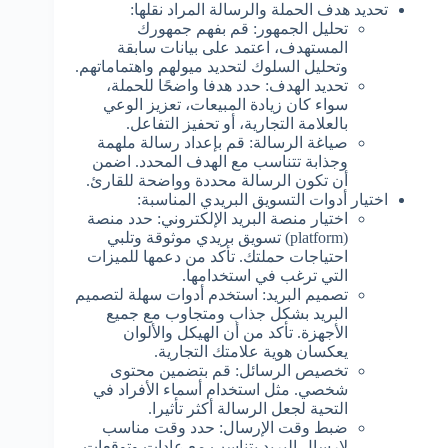
تحديد هدف الحملة والرسالة المراد نقلها:
تحليل الجمهور: قم بفهم جمهورك
المستهدف، اعتمد على بيانات سابقة
وتحليل السلوك لتحديد ميولهم واهتماماتهم.
تحديد الهدف: حدد هدفا واضحًا للحملة،
سواء كان زيادة المبيعات، تعزيز الوعي
بالعلامة التجارية، أو تحفيز التفاعل.
صياغة الرسالة: قم بإعداد رسالة ملهمة
وجذابة تتناسب مع الهدف المحدد. اضمن
أن تكون الرسالة محددة وواضحة للقارئ.
اختيار أدوات التسويق البريدي المناسبة:
اختيار منصة البريد الإلكتروني: حدد منصة
(platform) تسويق بريدي موثوقة وتلبي
احتياجات حملتك. تأكد من دعمها للميزات
التي ترغب في استخدامها.
تصميم البريد: استخدم أدوات سهلة لتصميم
البريد بشكل جذاب ومتجاوب مع جميع
الأجهزة. تأكد من أن الهيكل والألوان
يعكسان هوية علامتك التجارية.
تخصيص الرسائل: قم بتضمين محتوى
شخصي. مثل استخدام أسماء الأفراد في
التحية لجعل الرسالة أكثر تأثيرا.
ضبط وقت الإرسال: حدد وقت مناسب
لإرسال البريد يتناسب مع عادات وتوقعات