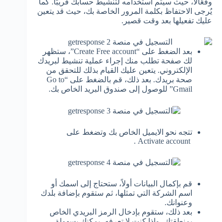
وفعّالًا، حيث سيتم استخدامه لتنشيط حسابك قريبًا. كما
يُرجى الاحتفاظ بكلمة المرور الخاصة بك، حيث قد يتعين
عليك تفعيلها بعد وقت قصير.
بعد الضغط على “Create Free account”، ستظهر
لك صفحة تطلب منك إجراء عملية تنشيط لبريدك
الإلكتروني. يتعين عليك القيام بذلك للتحقق من
صحة بريدك. بعد ذلك، قم بالضغط على “Go to
Gmail” للوصول إلى صندوق البريد الخاص بك.
تتجه نحو الايميل الخاص بك وتضغط على
Activate account .
قم بإكمال البيانات أولاً، ستحتاج إلى اسمك أو
اسم الشركة التي تمثلها، ثم ستقوم بإضافة بلدك
وعنوانك.
بعد ذلك، ستقوم بإدخال الرمز البريدي الخاص
بمنطقتك، وإذا كنت لا تعرفه، يمكنك بسهولة