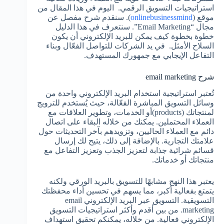
استراتيجيات التسويق الرقمي. اليوم في هذا المقال من
موقع (
onlinebusinessmind
). سنقدم شرح مفصل عن
مجال “Email Marketing”. سنتعرف في هذا الدليل
خطوة بخطوة كيف يمكن للبريد الإلكتروني أن يكون
السلاح الأمثل. في يد الشركات للتواصل الفعّال وبناء
التفاعل الإيجابي مع جمهورك المستهدف.
شرح email marketing
تُعتبر استراتيجية استخدام البريد الإلكتروني واحدة من
وسائل التسويق المباشرة الفعّالة، حيث يُستخدم للترويج
لمنتجاتك (products)أو الخدمات، وتطوير العلاقات مع
العملاء المحتملين. يمكنك من خلاله البقاء على اتصال
دائم مع العملاء الحاليين، وتزويدهم بآخر التحديثات حول
علامتك التجارية. بالإضافة إلى ذلك، يتيح لك إرسال
قسائم شرائية جذابة لتعزيز الجذب وتعزيز التفاعل مع
منتجاتك أو خدماتك.
يعتبر هذا النهج مشابهًا للتسويق بالبريد الورقي ولكنه
يتمتع بفعالية أكبر، مما يسهم في تحسين أداء محفظتك
التسويقية. التسويق عبر البريد الإلكتروني email
marketing. من بين أقدم وأكثر استراتيجيات التسويق
الإلكتروني فعالية. من خلاله، يمكنكم تحقيق استهداف