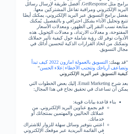
برامج مثل GetResponse. أفضل طريقة لإرسال رسائل
البريد الإلكتروني ومراقبة تفاعل المشتركين معها.
بفضل برامج التسويق عبر البريد الإلكتروني، يمكنك أيضًا
تتبع وتحليل الأداء بشكل احترافي و بالتفصيل. يُمكنك
متابعة نسب النقر إلى الظهور، ومعدلات الأسعار
المفتوحة، و معدلات الارتداد، و معدلات التحويل. هذه
الأدوات توفر لك رؤية شاملة حول كيفية تأثير حملاتك
وتمكنك من اتخاذ القرارات الذكية لتحسين أدائك في
مجال التسويق.
“قد يهمك:
التسويق بالعمولة امازون 2022 كيف تبدأ
وتضاعف أرباحك وتتجنب الأخطاء |علاء الحسن
“
كيفية التسويق عبر البريد الإلكتروني
بعد شرح Email Marketing. إليك بعض الخطوات التي
يمكن أن تساعدك في تحقيق نجاح في هذا المجال:
بناء قاعدة بيانات قوية:
قم بجمع عناوين البريد الإلكتروني. من
عملائك الحاليين والمهتمين بمنتجاتك أو
خدماتك.
اعتني بتوفير وسائل سهلة للزوار للاشتراك
في القائمة البريدية عبر موقعك الإلكتروني