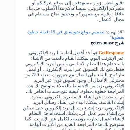
دقيق لجذب زوار مستهدفين إلى موقع شركتكم أو
متجركم الإلكتروني. سيساعدكم هذا الأسلوب في بناء
علاقات قوية مع جمهوركم وتحقيق نجاح مستدام في
مجال الأعمال.
“قد يهمك:
تصميم موقع شوبيفاي في 15دقيقة خطوة
بخطوة
“
شرح getresponse
GetResponse
هو أحد أفضل أنظمة البريد الإلكتروني
عبر الإنترنت اليوم. يمكنك القيام بالعديد من الأشياء
باستخدام هذا النظام الأساسي وليس البريد الإلكتروني
فقط. يتيح لك التسويق عبر البريد الإلكتروني أو ايميل
ماركتنج البقاء على اتصال مع جمهورك. يعتقد 80٪ من
محترفي الأعمال أن وجود تسويق قوي عبر البريد
الإلكتروني يزيد من الاحتفاظ بالعملاء
ستوضح لك هذه
المراجعة خطوة بخطوة. كيفية فتح حساب الخاص بك،
ثم سنتحدث عن انشاء قائمة بريد إلكتروني. بمجرد
إنشاء القائمة، يمكنك البدء في إنشاء رسائل البريد
الإلكتروني. تريد إنشاء رسائل بريد إلكتروني حتى تتمكن
من إنشاء سير عمل آلي.
يمكنك استخدام هذا النظام
لإنشاء أعمال تجارية مؤتمتة بالكامل عبر الإنترنت.
كما
ستوضح لك هذه المراجعة العديد من الأدوات الهامة
التي تمكنك من رفع مستوى عملك وربحيته.