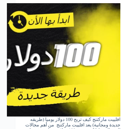
افلييت ماركتنج كيف تربح 100 دولار يوميا (طريقه
جديدة ومجانية) يعد افلييت ماركتنج من أهم مجالات