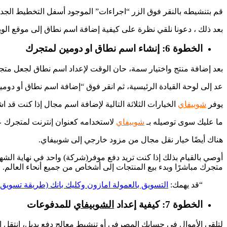
قم بتنشيطه بالنقر فوق الزر “اجراءات” الموجود أسفل التخطيط الجديد
بعد ذلك ، دعونا نلقي نظرة على كيفية إضافة اسم نطاق إلى موقع ال
الخطوة 6: إنشاء اسم نطاق او دومين لمتجرك
بعد إضافة منتج واختيار سمة، حان الوقت لإعداد اسم نطاق لجعل متج
عد إلى لوحة القيادة الرئيسية، ثم انقر فوق “إضافة اسم نطاق أو دوم
يوفر
شوبيفاي
الخيارات الثلاثة التالية لإضافة اسم مجال إذا كنت قد
ما عليك سوى توصيله بـ
شوبيفاي
لاستخدامه كعنوان إنترنت لمتجرك عل
هناك أيضًا خيار نقل مجال من مزود خارجي إلى شوبيفاي.
أوصي بالقيام بذلك إذا كنت تريد دفع موفر(شركة) واحد في نهاية الشهر
متجرك مباشرًا وبدء بيع المنتجات إلى أشخاص من جميع أنحاء العالم.
“قد يهمك:
التسويق بالعمولة امازون وكليك بانك (طريقة تسويق 
الخطوة 7: كيفية إعداد
الشوبيفاي
للمدفوعات
لتلقي الأموال في حسابك المصرفي أو تنشيط معالج دفع بديل، انتقل 