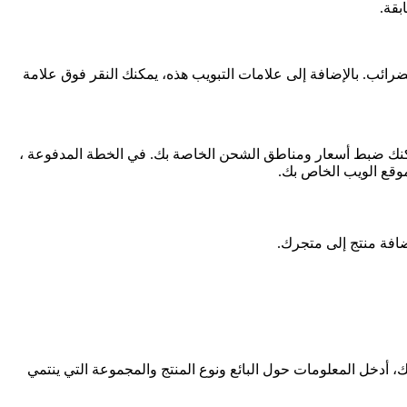
بقة.
رائب. بالإضافة إلى علامات التبويب هذه، يمكنك النقر فوق علامة
 يمكنك ضبط أسعار ومناطق الشحن الخاصة بك. في الخطة المدفوعة ،
افة منتج إلى متجرك.
عنصر التالي. ضع بعض الشروحات الخاصة بالمنتج لأن Google سيلتقطها أيضًا. بعد ذلك، أدخل المعلومات حول البائع ونوع المنتج والمجموعة التي ينتمي