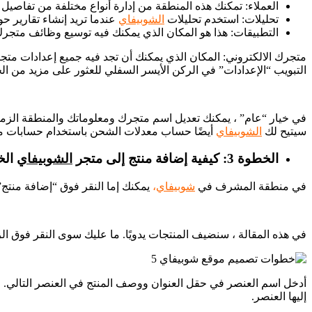
العملاء: تمكنك هذه المنطقة من إدارة أنواع مختلفة من تفاصيل
تحليلات: استخدم تحليلات
الشوبيفاي
عندما تريد إنشاء تقارير حو
التطبيقات: هذا هو المكان الذي يمكنك فيه توسيع وظائف متج
متجرك الالكتروني: المكان الذي يمكنك أن تجد فيه جميع إعدادات متج
التبويب “الإعدادات” في الركن الأيسر السفلي للعثور على مزيد من الخ
في خيار “عام” ، يمكنك تعديل اسم متجرك ومعلوماتك والمنطقة الزمني
سيتيح لك
الشوبيفاي
أيضًا حساب معدلات الشحن باستخدام حسابات من:UPS و FedEx وغيرها. لا داعي للقلق بشأن بقية الخيارات قبل نشر موقع الويب ال
الخطوة 3: كيفية إضافة منتج إلى متجر
الشوبيفاي
الخ
في منطقة المشرف في
شوبيفاي
،
يمكنك إما النقر فوق “إضافة منتج
في هذه المقالة ، سنضيف المنتجات يدويًا. ما عليك سوى النقر فوق ال
إليها العنصر.