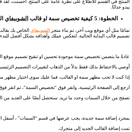
المنتج في القسم للاطلاع على نظرة عامة على المنتج. أحسنت، لقد قمت
يبدو جذابًا.
الخطوة: 5 كيفية تخصيص سمة او قالب
الشوبيفاي
ال
تمامًا مثل أي موقع ويب آخر، تم بناء متجر
الشوبيفاي
الخاص بك بقالب
تصميم قالب البداية الحالية. لتعكس عملك وأهدافه بشكل أفضل للبدء
عادةً ما يتضمن تخصيص سمة موجودة تحسين او تنقيح تصميم موقع الو
أوصي بالاحتفاظ بذلك فقط بدلاً من الذهاب لتغييرات التصميم الرئيسية
إذا كنت لا تحب مظهر سمة او القالب، فما عليك سوى اختيار مظهر مخ
ارجع إلى الصفحة الرئيسية، وانقر فوق “تخصيص السمة”، ثم انقر ف
تصفح من خلال السمات وحدد ما تريد. ستحصل أيضًا على العديد من ال
بمجرد إضافة سمة جديدة، يجب عرضها في قسم “السمات” ، أسفل الس
تمت إضافة القالب الجديد إلى متجرك.