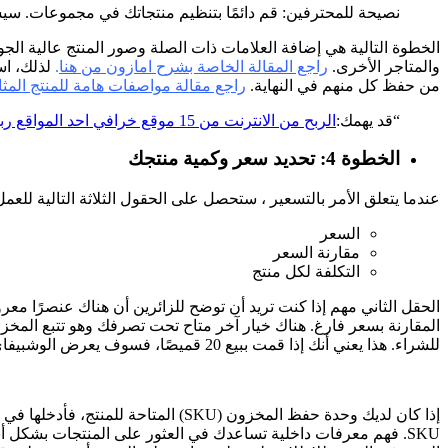
نصيحة للمحترفين: قم دائمًا بتنظيم منتجاتك في مجموعات. سي
الخطوة التالية هي إضافة العلامات ذات الصلة وصور المنتج عالية 
والمتاجر الأخرى.
راجع المقالة الخاصة بشرح امازون من هنا
.
لذلك، اس
من حفظ كل منهم في النهاية.
راجع مقالة مواصفات هامة للمنتج المثا
“قد يهمك:
الربح من الانترنت من 15 موقع خرافي احد المواقع ربحه يصل ل 7000 الاف دولار | علاء الحسن
الخطوة 4: تحديد سعر وكمية منتجك
عندما يتعلق الأمر بالتسعير ، ستحصل على الحقول الثلاثة التالية للعمل
السعر
مقارنة السعر
التكلفة لكل منتج
الحقل الثاني مهم إذا كنت تريد أن توضح للزائرين أن هناك عنصرًا مع
المقارنة بسعر فارغ. هناك خيار آخر متاح تحت تصرفك وهو تتبع المخز
للشراء. هذا يعني أنك إذا قمت ببيع 20 قميصًا، فسوف يعرض الوشبيفاي العنصر كـ “نفاد المخزون” ويمنع أي طلبات إضافية حتى يتم تحديث هذه الكمية.
إذا كان لديك وحدة حفظ المخزون (SKU) المتاحة للمنتج، فأدخلها في حقل SKU. بالنسبة لأولئك الذين ليسوا على علم بوحدات