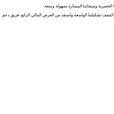
شهر. انضم إلينا لتستمتع بتجربة تسوق فريدة، اكتشف تشكيلتنا الواسعة واستفد من العرض المالي الرائع. فريق دعم