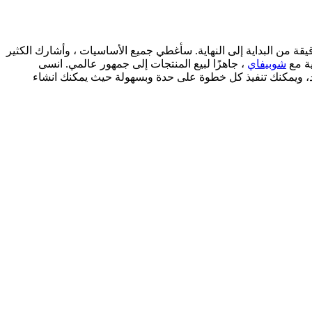
ر المدونة هذا ، سوف أشارك دليلًا تفصيليًا يمكنك اتباعه لإعداد متجرك الخاص. يجب ألا تستغرق العملية بأكملها وقتًا أطول من 15 دقيقة من البداية إلى النهاية. سأغطي جميع الأساسيات ، وأشارك الكثير
ية مع
شوبيفاي
، جاهزًا لبيع المنتجات إلى جمهور عالمي. انسى
يد، ويمكنك تنفيذ كل خطوة على حدة وبسهولة حيث يمكنك انشاء