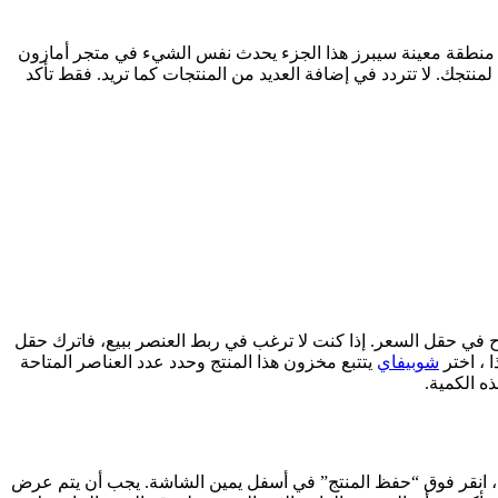
ق منطقة معينة سيبرز هذا الجزء يحدث نفس الشيء في متجر أمازون
لمنتجك. لا تتردد في إضافة العديد من المنتجات كما تريد. فقط تأكد
اح في حقل السعر. إذا كنت لا ترغب في ربط العنصر ببيع، فاترك حقل
 ، اختر
شوبيفاي
يتتبع مخزون هذا المنتج وحدد عدد العناصر المتاحة
لك بإدخال SKU قياسي لكل عنصر من البداية. عند الانتهاء، انقر فوق “حفظ المنتج” في أسفل يمين الشاشة. يجب أن يتم عرض