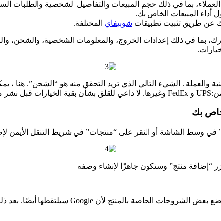
 العملاء، بما في ذلك حجم المبيعات والتفاصيل الشخصية والطلبات السا
ل أداء المبيعات الخاص بك.
رك عن طريق تثبيت تطبيقات
شوبيفاي
المختلفة.
رك، بما في ذلك إعدادات الخروج، والمعلومات الشخصية، والشحن، والض
يارات.
ة والعملة . الشيء التالي الذي تريد التحقق منه هو “الشحن”. هنا ،
خاص بك.
اص بك
” في وسط الشاشة أو النقر على “منتجات” في شريط التنقل الأيمن لإض
زر “إضافة منتج” وستكون جاهزًا لإنشاء وصفه
أدخل اسم العنصر في حقل العنوان ووصف المنتج في ال