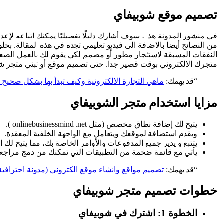
تصميم موقع شوبيفاي
من النصائح أيضا بالاضافة الى فيديو تعليمي تجده في هذه المقالة. بحل
النفقات المسبقة لاستئجار مطور أو مصمم لكي يقوم لك بالعمل الص
متجرك الالكتروني بوقت قصير جدا. حتى تصميم موقع أو تبني متجر شو
“قد يهمك:
ماهي التجارة الالكترونية وكيف تبدأ بها بشكل صحيح ا
مزايا استخدام متجر الشوبيفاي
يتيح لك إضافة نطاق مخصص (مثل onlinebusinessmind .net ).
ويقدم استضافة لموقعك ويتعامل مع الواجهة الخلفية المعقدة.
يتتبع و يدير جميع المدفوعات والأوامر الخاصة بك، مما يتيح لك الت
يأتي مع قائمة ضخمة من التطبيقات التي تمكنك من دمج مراجعات
“قد يهمك:
تصميم مواقع وانشاء موقع الكتروني (مدونة احترافية
خطوات تصميم متجر شوبيفاي
الخطوة 1: اشترك في شوبيفاي