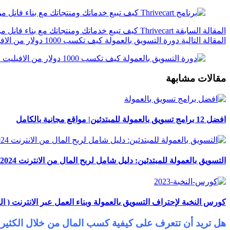
ال
مقالة
السابقة
Thrivecart كيف تبيع خدماتك ومنتجاتك مع بناء فانل من خلال ثرايف كارت
ال
مقالة
التالية
دورة التسويق بالعمولة كيف تكسب 1000 دولار من الافيليت لبناء الدخل السلبي | تدريب النخبة |علاء الحسن
مقالات مشابهة
افضل 12 برامج تسويق بالعمولة للمبتدئين| مواقع مجانية بالكامل
التسويق بالعمولة للمبتدئين: دليل شامل لربح المال من الانترنت 2024
كورس النخبة لإحتراف التسويق بالعمولة وبناء العمل عبر الانترنت ( المعسكر الصيفي
هل تريد أن تتعرف على كيفية كسب المال من خلال الكثير 