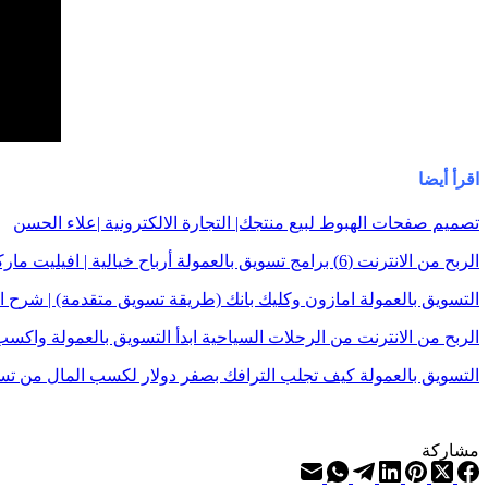
اقرأ أيضا
تصميم صفحات الهبوط لبيع منتجك| التجارة الالكترونية |علاء الحسن
الربح من الانترنت (6) برامج تسويق بالعمولة أرباح خيالية | افيليت ماركتنغ | علاء الحسن
التسويق بالعمولة امازون وكليك بانك (طريقة تسويق متقدمة) | شرح ال
الربح من الانترنت من الرحلات السياحية ابدأ التسويق بالعمولة واكسب
التسويق بالعمولة كيف تجلب الترافك بصفر دولار لكسب المال من تسو
مشاركة