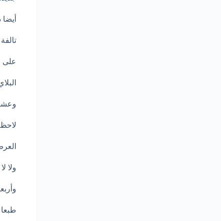
أيضا 
تالفة
على س
البلا
وعشري
لاحظ 
العرض
ولا ل
وأربع
طبعا 