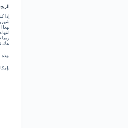
الربح من 
إذا كنت
شهريا
بهذا 
انتها
ربما 
بدك ت
بهذه 
بإمكا