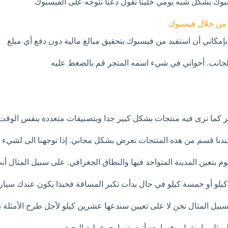
بوك بشكل شبه يومي خلينا نقول دعنا نتوجه على الفيسبوك
 من خلال فيسبوك
إمكاني أن استفيد من فيسبوك بتحقيق مبالغ مالية دون دفع أي مبلغ
الجانب. أخواتي في شيء اسمه المتجر قم بالضغط عليه
ر كما نرى فيه منتجات بشكل كبير جدا وبتصنيفات متعددة بنفس الوقت 
دنا قسم من هذه المنتجات تعرض بشكل مجاني. إذا توجهنا الى لشيء ا
قوم بتعين المدينة المتواجد فيها والنطاق الجغرافي. على سبيل المثال 
 كيلو أو خمسة كيلو في حال بدأت تكبر المسافة فحبذا يكون عندك سيا
بيل المثال نحن لا على تعيين سندعها عشرين كيلو لأجل طرح الأمثلة
مثل ما بنقول وفيما بعد أنت بتساوي عملية البحث