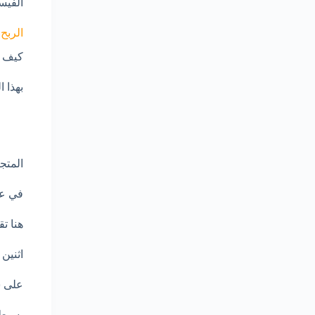
الفيس
الربح
كيف ب
بهذا 
المتج
في عن
هنا ت
اثنين
على س
بسيط 