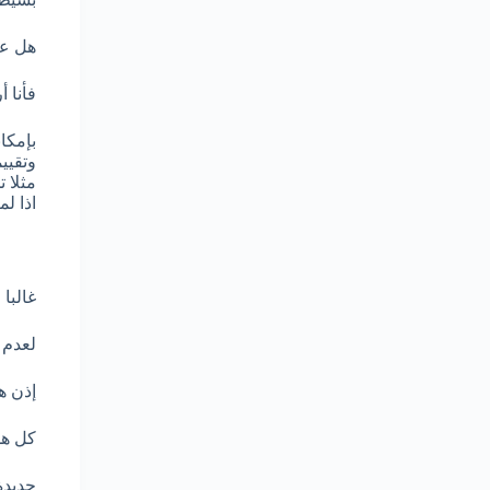
هل عر
فأنا 
بإمكا
وتقيي
مثلا 
اذا ل
غالبا
لعدم 
إذن ه
كل هذ
جديدة