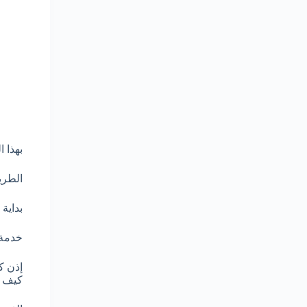
بهذا 
الطري
بداية
خدمة 
إذن ك
كيف ب