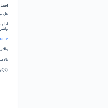
افضل 
هل تر
اذا و
واشر
nance
والتي
بالإض
👇👇ل