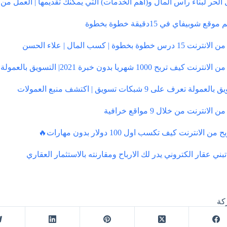
 الحر لبناء رأس المال و(أهم الخدمات) التي يمكنك تقديمها | العمل من
قع شوبيفاي في 15دقيقة خطوة بخطوة
15 درس خطوة بخطوة | كسب المال | علاء الحسن
ترنت كيف تربح 1000 شهريا بدون خبرة 2021| التسويق بالعمولة
عمولة تعرف على 9 شبكات تسويق | اكتشف منبع العمولات
 الانترنت من خلال 9 مواقع خرافية
من الانترنت كيف تكسب اول 100 دولار بدون مهارات🔥
ني عقار الكتروني يدر لك الارباح ومقارنته بالاستثمار العقاري
كة