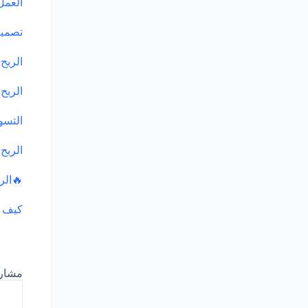
العمل
تصميم مو
الربح من الانترنت 
الربح من الان
التسويق بال
الربح من
🔥الربح 
كيف تب
مشار